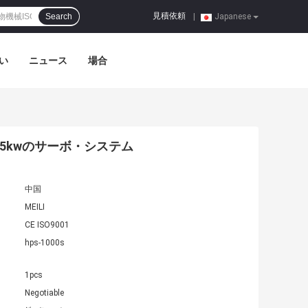
見積依頼
Search
|
Japanese
い
ニュース
場合
55kwのサーボ・システム
中国
MEILI
CE ISO9001
hps-1000s
1pcs
Negotiable