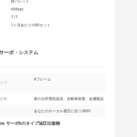
鉄パレット
60days
T/T
1ヶ月あたりの80セット
のサーボ・システム
Hフレーム
イプ:
企業:
家の台所電気器具、自動車産業、金属製品
あなたのローカル電圧に従う380V
kw
サーボhのタイプ油圧出版物
,