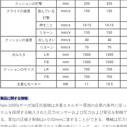
クッションの打撃
mm
200
250
スライドの速度
遊んでいる
mm/s
150
150
打撃
押すこと
mm/s
10-15
10-15
リターン
mm/s
150
150
クッションの速度
出しなさい
mm/s
40
40
リターン
mm/s
70
70
ボルスタ
L-R
mm
1000
1000
F-B
mm
1000
1000
クッションのサイズ
L-R
mm
700
700
F-B
mm
700
700
主要なモーター
KW
11
18.5
製品に関する情報:
hps-1000sサーボ油圧出版物は水素エネルギー電池の企業の条件に
テムを採用する輸入された圧力センサーおよび圧力および変位を制御
る。変位の正確さ制御は± 0.02mmに達することができる。機械は
定性が高い
の5つの表面フライス盤の中心によって、そして8つの表面