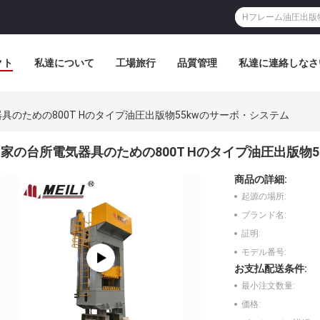
クト
私達について
工場旅行
品質管理
私達に連絡しなさ
具のための800T Hのタイプ油圧出版物55kwのサーボ・システム
家の台所電気器具のための800T Hのタイプ油圧出版物
商品の詳細:
起源の場所:
ブランド名:
証明:
モデル番号:
お支払配送条件:
最小注文数量:
価格: