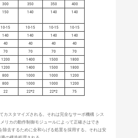
300
350
350
400
150
140
140
140
10-15
10-15
10-15
10-15
140
140
140
140
40
40
40
40
70
70
70
70
1200
1400
1500
1800
1200
1400
1500
1800
800
1000
1000
1200
800
1000
1000
1200
22
22*2
22*2
75
従ってカスタマイズされる。それは完全なサーボ機構 シス
アメリカの動作制御モジュールによって正確さはでき
圧力を除去するために全和らげる処置を採用する。それは
安
指導の構造処理される
。