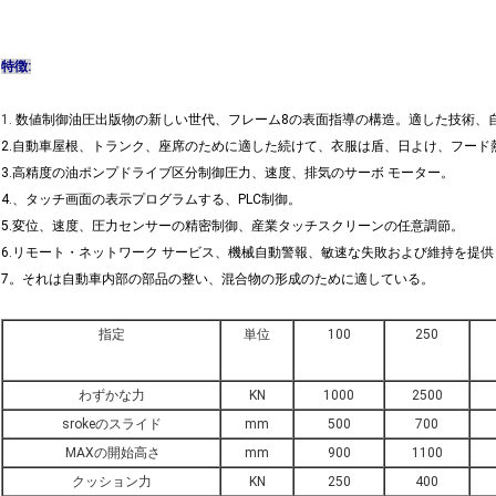
特徴
:
1.
数値制御油圧出版物の新しい世代、フレーム8の表面指導の構造。適した技術、
2.自動車屋根、トランク、座席のために適した続けて、衣服は盾、日よけ、フー
3.高精度の油ポンプドライブ区分制御圧力、速度、排気のサーボ モーター。
4.、タッチ画面の表示プログラムする、PLC制御。
5.変位、速度、圧力センサーの精密制御、産業タッチスクリーンの任意調節。
6.リモート・ネットワーク サービス、機械自動警報、敏速な失敗および維持を提
7。それは自動車内部の部品の整い、混合物の形成のために適している。
指定
単位
100
250
わずかな力
KN
1000
2500
srokeのスライド
mm
500
700
MAXの開始高さ
mm
900
1100
クッション力
KN
250
400