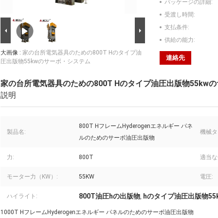
パッケージの詳細:
受渡し時間:
支払条件:
供給の能力:
大画像 :
家の台所電気器具のための800T Hのタイプ油
連絡先
圧出版物55kwのサーボ・システム
家の台所電気器具のための800T Hのタイプ油圧出版物55kw
説明
800T HフレームHyderogenエネルギー パネ
製品名:
機械タ
ルのためのサーボ油圧出版物
力:
800T
適当な
モーター力（KW）:
55KW
電圧:
800T油圧hの出版物
hのタイプ油圧出版物55
ハイライト:
,
1000T HフレームHyderogenエネルギー パネルのためのサーボ油圧出版物