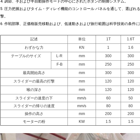
4. 調節、手および半自動操作モードの中心にされたボタンの制御システム。
5. 圧力把握およびタイム・ディレイ機能のコントロール パネルを通して、選ば
撃。
6. 作戦部隊、正価格販売移動および、低速動きおよび旅行範囲は科学技術の条件
記述
単位
1T
1.6T
わずかな力
KN
1
1.6
テーブルのサイズ
L-R
mm
300
300
F-B
mm
250
250
最高開始高さ
mm
300
300
スライダーの最高の打撃
mm
120
120
喉の深さ
mm
120
120
スライダーの速度の下
mm/s
60
50
スライダーの帰りの速度
mm/s
80
80
操作の高さ
mm
200
200
モーターの粉
KW
1.5
1.5