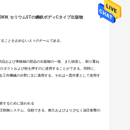
3KW
セリウム5Tの鋼鉄ボディCタイプ出版物
,
新することを止めない人々のチームである。
の部品および車軸袖の部品の出版物の一致、また鋳造し、刷り重ね
プロダクトおよび粉を押すのに使用することができる。同時に、
る工作機械の分野に主に適用する。それは一貫作業として使用す
験するために扱われる
油圧制御システム、信頼できる、耐久およびより少なく油圧衝撃の