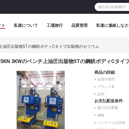
クト
私達について
工場旅行
品質管理
私達に連絡しなさ
ンチ上油圧出版物5Tの鋼鉄ボディCタイプ出版物のセリウム
5KN 3KWのベンチ上油圧出版物5Tの鋼鉄ボディCタ
商品の詳細:
起源の場所:
ブランド名:
証明:
お支払配送条件:
最小注文数量:
価格:
パッケージの詳細: