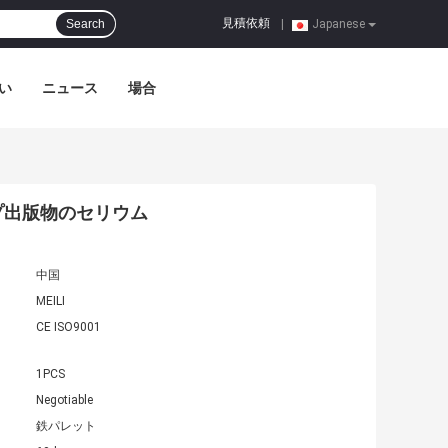
見積依頼
Search
|
Japanese
い
ニュース
場合
イプ出版物のセリウム
中国
MEILI
CE ISO9001
1PCS
Negotiable
鉄パレット