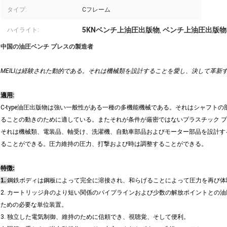
タイプ:
Cフレーム
5KNベンチ上油圧出版物
ベンチ上油圧出版物
ハイライト:
,
中国の油圧ベンチ プレスの製造者
MEILIは経験された動的である。それは機械類を設計することを愛し、決して革
適用:
C-type油圧出版物は強い一般性がある一種の多機能機械である。それはシャフト
ることの動きのために適している。またそれが条件が厳密ではないプラスチック 
それは機械類、電装品、軸受け、洗濯機、自動車部品およびモーター部品を設計す
ることができる。圧力維持の圧力、打撃および時は調整することができる。
特徴:
1.
鋼鉄ボディは鋼板によって完全に溶接され、和らげることによって圧力を再び体
2. カートリッジ弁のより短い関係のパイプラインおよび少数の解放ポイントとの
ための必要な単位装置。
3. 独立した電気制御、維持のために信頼でき、視聴覚、そして便利。