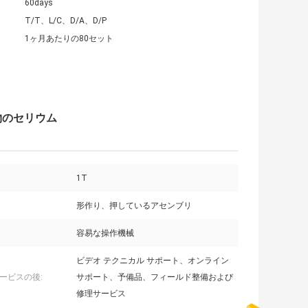
60days
T/T、L/C、D/A、D/P
1ヶ月あたりの80セット
物のセリウム
1T
形作り、押しているアセンブリ
容易な操作機械
ビデオ テクニカル サポート、オンライン
ービスの後:
サポート、予備品、フィールド整備および
修理サービス