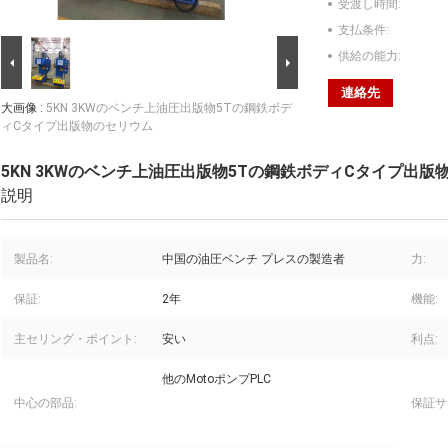
受渡し時間:
支払条件:
供給の能力:
連絡先
大画像 :
5KN 3KWのベンチ上油圧出版物5Tの鋼鉄ボデ
ィCタイプ出版物のセリウム
5KN 3KWのベンチ上油圧出版物5Tの鋼鉄ボディCタイプ出版
説明
製品名:
中国の油圧ベンチ プレスの製造者
力:
保証:
2年
機能:
主セリング・ポイント:
安い
利点:
他のMotoポンプPLC
中心の部品:
保証サ