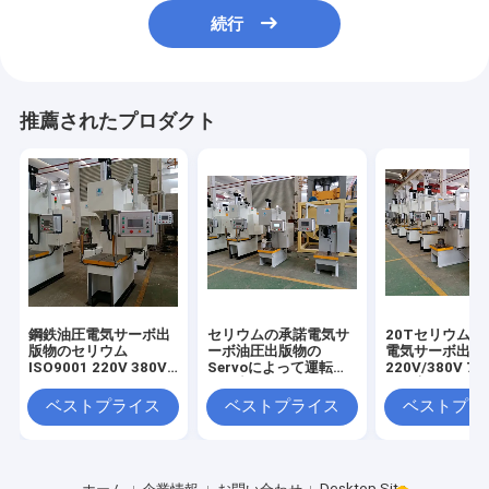
続行
推薦されたプロダクト
鋼鉄油圧電気サーボ出
セリウムの承諾電気サ
20Tセリウムの
版物のセリウム
ーボ油圧出版物の
電気サーボ出版
ISO9001 220V 380V
Servoによって運転さ
220V/380V 7
280mmの喉の深さ
れる出版物CNC
作の高さ
ベストプライス
ベストプライス
ベストプラ
Desktop Site