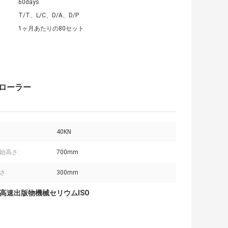
60days
T/T、L/C、D/A、D/P
1ヶ月あたりの80セット
トローラー
40KN
始高さ:
700mm
さ:
300mm
高速出版物機械セリウムISO