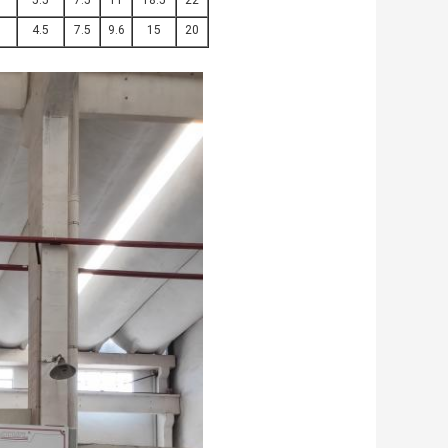
5
5.5
7.5
11
18.5
22
5
4.5
7.5
9.6
15
20