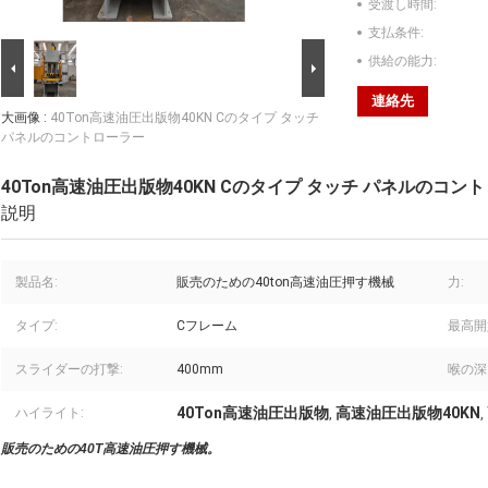
受渡し時間:
支払条件:
供給の能力:
連絡先
大画像 :
40Ton高速油圧出版物40KN Cのタイプ タッチ
パネルのコントローラー
40Ton高速油圧出版物40KN Cのタイプ タッチ パネルのコン
説明
製品名:
販売のための40ton高速油圧押す機械
力:
タイプ:
Cフレーム
最高開
スライダーの打撃:
400mm
喉の深
40Ton高速油圧出版物
高速油圧出版物40KN
ハイライト:
,
,
販売のための40T高速油圧押す機械
。