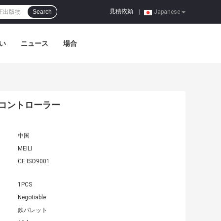
見積依頼
Search
|
Japanese
い
ニュース
場合
ルのコントローラー
中国
MEILI
CE ISO9001
1PCS
Negotiable
鉄パレット