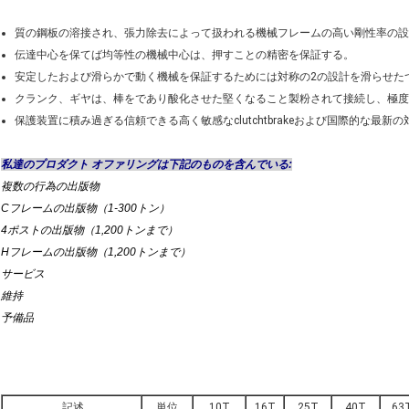
質の鋼板の溶接され、張力除去によって扱われる機械フレームの高い剛性率の設
伝達中心を保てば均等性の機械中心は、押すことの精密を保証する。
安定したおよび滑らかで動く機械を保証するためには対称の2の設計を滑らせた
クランク、ギヤは、棒をであり酸化させた堅くなること製粉されて接続し、極度
保護装置に積み過ぎる信頼できる高く敏感なclutchtbrakeおよび国際的な
私達のプロダクト オファリングは下記のものを含んでいる:
複数の行為の出版物
Cフレームの出版物（1-300トン）
4ポストの出版物（1,200トンまで）
Hフレームの出版物（1,200トンまで）
サービス
維持
予備品
記述
単位
10T
16T
25T
40T
63