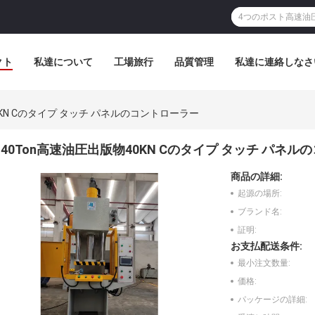
クト
私達について
工場旅行
品質管理
私達に連絡しなさ
0KN Cのタイプ タッチ パネルのコントローラー
40Ton高速油圧出版物40KN Cのタイプ タッチ パネ
商品の詳細:
起源の場所:
ブランド名:
証明:
お支払配送条件:
最小注文数量:
価格:
パッケージの詳細: