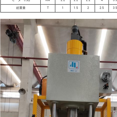
モーターの粉
KW
2.2
2.2
2.2
4
5.
総重量
T
1
1.5
2
2.5
3.