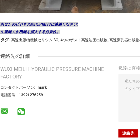
あなたのビジネスMEILIPRESSに連絡しなさい:
生産能力か機能を拡大する必要性。
,
,
タグ:
高速出版物機械セリウムISO
4つのポスト高速油圧出版物
高速穿孔器出版物
連絡先の詳細
私達に直
WUXI MEILI HYDRAULIC PRESSURE MACHINE
FACTORY
コンタクトパーソン:
mark
電話番号:
13921276259