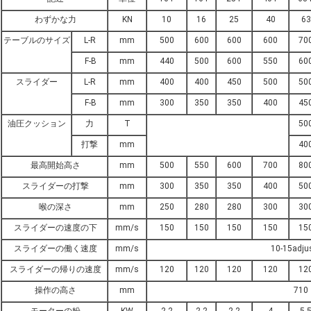
わずかな力
KN
10
16
25
40
63
テーブルのサイズ
L-R
mm
500
600
600
600
70
F-B
mm
440
500
600
550
60
スライダー
L-R
mm
400
400
450
500
50
F-B
mm
300
350
350
400
45
油圧クッション
力
T
50
打撃
mm
40
最高開始高さ
mm
500
550
600
700
80
スライダーの打撃
mm
300
350
350
400
50
喉の深さ
mm
250
280
280
300
30
スライダーの速度の下
mm/s
150
150
150
150
15
スライダーの働く速度
mm/s
10-15adju
スライダーの帰りの速度
mm/s
120
120
120
120
12
操作の高さ
mm
710