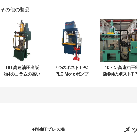
その他の製品
10T高速油圧出版
4つのポストTPC
10トン高速油圧
物4のコラムの高い
PLC Motoポンプ
版物4のポストTP
生産性の金属の処
を搭載する高速油
10KN 2.2KWの
理
圧出版物機械
ウムISO
メ
4列油圧プレス機