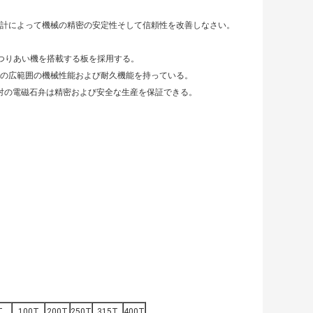
計によって機械の精密の安定性そして信頼性を改善しなさい。
つりあい機を搭載する板を採用する。
の広範囲の機械性能および耐久機能を持っている。
最新の対の電磁石弁は精密および安全な生産を保証できる。
T
100T
200T
250T
315T
400T