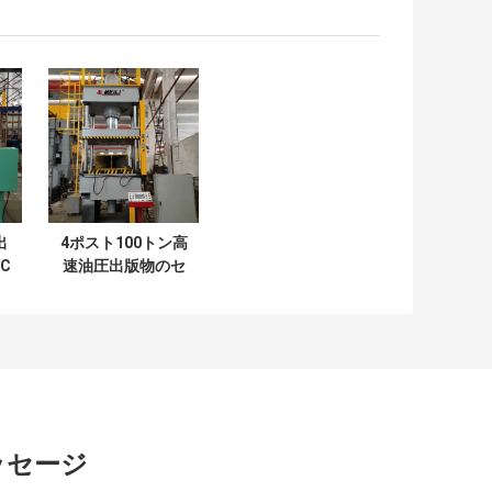
出
4ポスト100トン高
C
速油圧出版物のセ
セリ
リウムISOの深いデ
ッサン
ッセージ