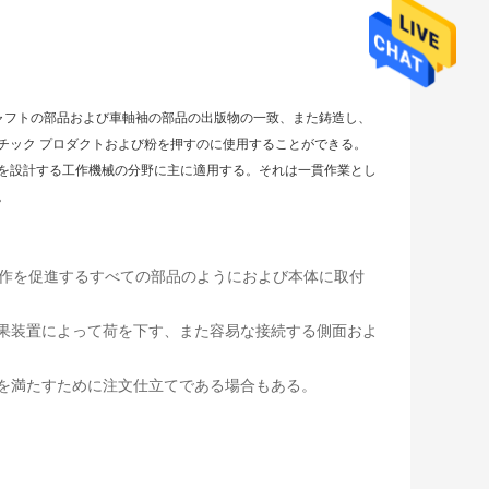
はシャフトの部品および車軸袖の部品の出版物の一致、また鋳造し、
チック プロダクトおよび粉を押すのに使用することができる。
を設計する工作機械の分野に主に適用する。それは一貫作業とし
。
操作を促進するすべての部品のようにおよび本体に取付
結果装置によって荷を下す、また容易な接続する側面およ
件を満たすために注文仕立てである場合もある。