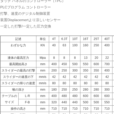
タッチ パネルのコントローラー（TPC）
PLCプログラム コントローラー
打撃、速度のデジタル制御装置
装置Displacemertより涼しいセンサー
一定した打撃/一定した圧力交換
記述
単位
4T
6.3T
10T
16T
25T
40T
わずかな力
KN
40
63
100
160
250
400
液体の最高圧力
Mpa
8
8
8
13
20
22
最高開始高さ
mm
400
450
500
550
600
700
スライダーの最高の打撃
mm
200
250
300
350
350
400
スライダーの速度の下
mm/s
42
42
42
42
42
42
スライダーの帰りの速度
mm/s
80
80
80
80
80
80
喉の深さ
mm
180
250
250
280
280
300
テーブルの
L-R
mm
400
480
480
600
600
600
サイズ
F-B
mm
320
440
440
500
500
550
操作の高さ
mm
710
710
710
710
710
710