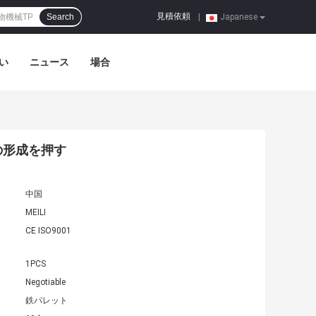
見積依頼
Search
|
Japanese
い
ニュース
場合
属の形成を押す
中国
MEILI
CE ISO9001
1PCS
Negotiable
鉄パレット