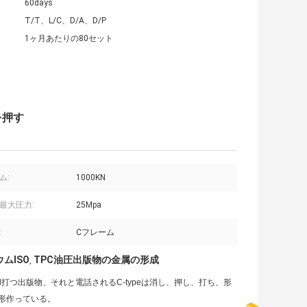
60days
T/T、L/C、D/A、D/P
1ヶ月あたりの80セット
を押す
ム:
1000KN
最大圧力:
25Mpa
:
Cフレーム
ムISO
TPC油圧出版物の金属の形成
,
etal打つ出版物、それと電話されるC-typeは消し、押し、打ち、形
形作っている。