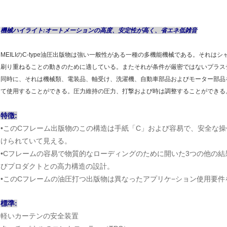
機械ハイライト:オートメーションの高度、安定性が高く、省エネ低雑音
MEILIのC-type油圧出版物は強い一般性がある一種の多機能機械である。それ
刷り重ねることの動きのために適している。またそれが条件が厳密ではないプラス
同時に、それは機械類、電装品、軸受け、洗濯機、自動車部品およびモーター部品
て使用することができる。圧力維持の圧力、打撃および時は調整することができる
特徴:
•このCフレーム出版物のこの構造は手紙「C」および容易で、安全な
けられていて見える。
•Cフレームの容易で物質的なローディングのために開いた3つの他の
びプロダクトとの高力構造の設計。
•このCフレームの油圧打つ出版物は異なったアプリケ−ション使用要
標準:
軽いカーテンの安全装置