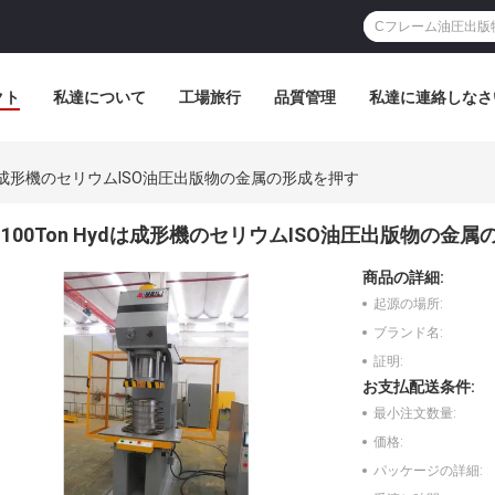
クト
私達について
工場旅行
品質管理
私達に連絡しなさ
ydは成形機のセリウムISO油圧出版物の金属の形成を押す
100Ton Hydは成形機のセリウムISO油圧出版物の金
商品の詳細:
起源の場所:
ブランド名:
証明:
お支払配送条件:
最小注文数量:
価格:
パッケージの詳細: