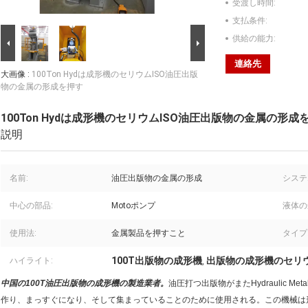
受渡し時間:
支払条件:
供給の能力:
連絡先
大画像 :
100Ton Hydは成形機のセリウムISO油圧出版
物の金属の形成を押す
100Ton Hydは成形機のセリウムISO油圧出版物の金属の形成
説明
名前:
油圧出版物の金属の形成
システ
中心の部品:
Motoポンプ
液体の
使用法:
金属製品を押すこと
タイプ
100T出版物の成形機
出版物の成形機のセリウ
ハイライト:
,
中国の100T油圧出版物の成形機の製造業者。
油圧打つ出版物がまたHydraulic M
作り、まっすぐになり、そして集まっていることのために使用される。
この機械は