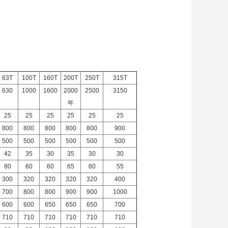
63T
100T
160T
200T
250T
315T
630
1000
1600
2000
2500
3150
年
25
25
25
25
25
25
800
800
800
800
800
900
500
500
500
500
500
500
42
35
30
35
30
30
80
60
60
65
60
55
300
320
320
320
320
400
700
800
800
900
900
1000
600
600
650
650
650
700
710
710
710
710
710
710