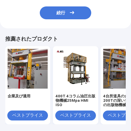
続行
推薦されたプロダクト
企業及び適用
400T 4コラム油圧出版
4台所道具のた
物機械25Mpa HMI
200Tの深いデ
ISO
の出版物機械
ベストプライス
ベストプライス
ベストプラ